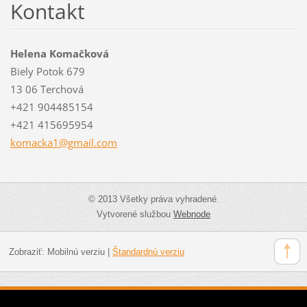
Kontakt
Helena Komačková
Biely Potok 679
13 06 Terchová
+421 904485154
+421 415695954
komacka1
@gmail.c
om
© 2013 Všetky práva vyhradené.
Vytvorené službou
Webnode
Zobraziť:
Mobilnú verziu
|
Štandardnú verziu