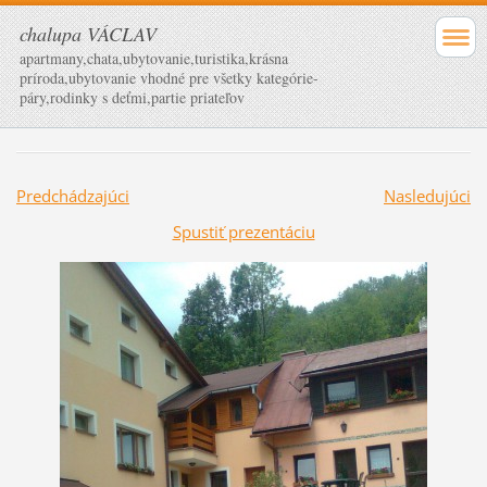
chalupa VÁCLAV
apartmany,chata,ubytovanie,turistika,krásna
príroda,ubytovanie vhodné pre všetky kategórie-
páry,rodinky s deťmi,partie priateľov
Predchádzajúci
Nasledujúci
Spustiť prezentáciu