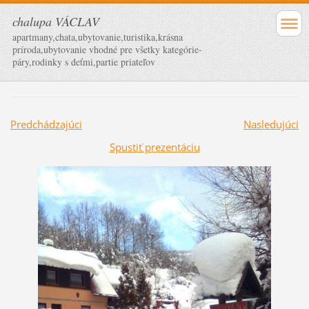
chalupa VÁCLAV
apartmany,chata,ubytovanie,turistika,krásna
príroda,ubytovanie vhodné pre všetky kategórie-
páry,rodinky s deťmi,partie priateľov
Predchádzajúci
Nasledujúci
Spustiť prezentáciu