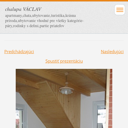
chalupa VÁCLAV
apartmany,chata,ubytovanie,turistika,krásna
príroda,ubytovanie vhodné pre všetky kategórie-
páry,rodinky s deťmi,partie priateľov
Predchádzajúci
Nasledujúci
Spustiť prezentáciu